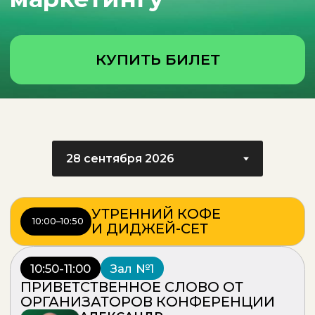
УТРЕННИЙ КОФЕ
10:00–10:50
И ДИДЖЕЙ-СЕТ
10:50-11:00
Зал №1
ПРИВЕТСТВЕННОЕ СЛОВО ОТ
ОРГАНИЗАТОРОВ КОНФЕРЕНЦИИ
АЛЕКСАНДР
КУБАНЕИШВИЛИ
Founder & CEO Digital Club,
продюсер конференции
КСЕНИЯ
ПОНОМАРЕВА
Co-Founder Digital Club,
продюсер конференции
10:20-11:30
Зал №1
#панельная дискуссия
За рамками
Перформанс —
трансформация 2026
Больше 10 лет маркетинг жил