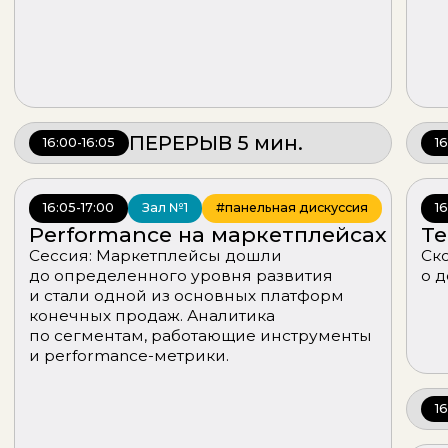
От охвата к конв
Блогеры не только про у
но и про значимую часть
воронки, про влияние н
конверсию и итоговую 
привлечения клиента. Г
перформансом и инфлю
доля в сплите приходит
с оплатой за результат и 
результат в сравнении 
источниками?